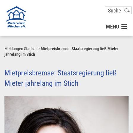
MENU
MITGLIED WERDEN
Meldungen
Startseite
Mietpreisbremse: Staatsregierung ließ Mieter
jahrelang im Stich
UNSER VEREIN
Mietpreisbremse: Staatsregierung ließ
PRESSE
Mieter jahrelang im Stich
KONTAKT
UNSER SERVICE FÜR SIE