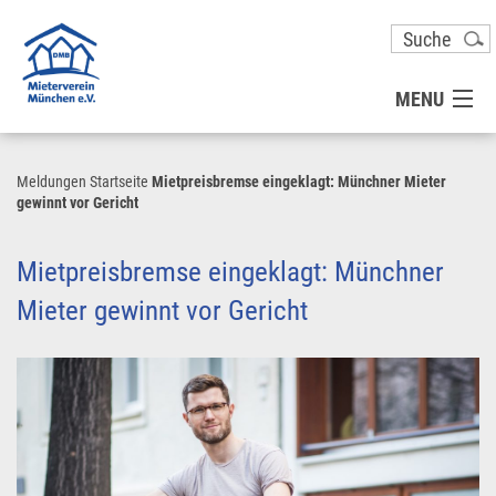
MENU
MITGLIED WERDEN
Meldungen
Startseite
Mietpreisbremse eingeklagt: Münchner Mieter
gewinnt vor Gericht
UNSER VEREIN
Mietpreisbremse eingeklagt: Münchner
PRESSE
Mieter gewinnt vor Gericht
KONTAKT
UNSER SERVICE FÜR SIE