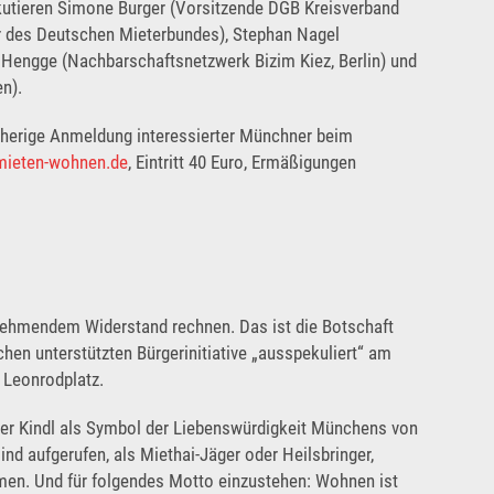
utieren Simone Burger (Vorsitzende DGB Kreisverband
r des Deutschen Mieterbundes), Stephan Nagel
engge (Nachbarschaftsnetzwerk Bizim Kiez, Berlin) und
n).
orherige Anmeldung interessierter Münchner beim
mieten-wohnen.de
, Eintritt 40 Euro, Ermäßigungen
ehmendem Widerstand rechnen. Das ist die Botschaft
en unterstützten Bürgerinitiative „ausspekuliert“ am
 Leonrodplatz.
er Kindl als Symbol der Liebenswürdigkeit Münchens von
nd aufgerufen, als Miethai-Jäger oder Heilsbringer,
en. Und für folgendes Motto einzustehen: Wohnen ist