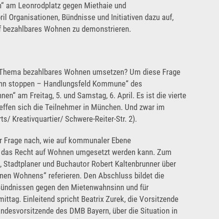
hin“ am Leonrodplatz gegen Miethaie und
Rechtsschutz
il Organisationen, Bündnisse und Initiativen dazu auf,
uf bezahlbares Wohnen zu demonstrieren.
Häufige Fragen/FAQs
 Thema bezahlbares Wohnen umsetzen? Um diese Frage
sinn stoppen – Handlungsfeld Kommune“ des
“ am Freitag, 5. und Samstag, 6. April. Es ist die vierte
effen sich die Teilnehmer in München. Und zwar im
 Kreativquartier/ Schwere-Reiter-Str. 2).
er Frage nach, wie auf kommunaler Ebene
 das Recht auf Wohnen umgesetzt werden kann. Zum
t, Stadtplaner und Buchautor Robert Kaltenbrunner über
en Wohnens“ referieren. Den Abschluss bildet die
ndnissen gegen den Mietenwahnsinn und für
ag. Einleitend spricht Beatrix Zurek, die Vorsitzende
desvorsitzende des DMB Bayern, über die Situation in