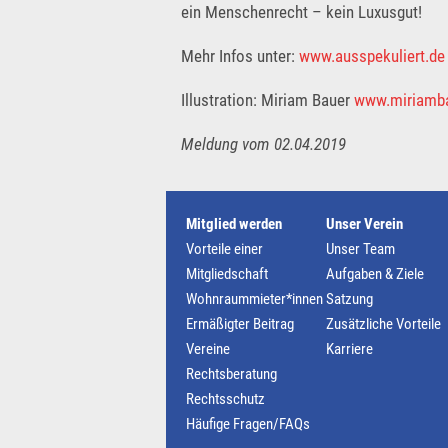
ein Menschenrecht – kein Luxusgut!
Mehr Infos unter:
www.ausspekuliert.de
Illustration: Miriam Bauer
www.miriamb
Meldung vom 02.04.2019
Mitglied werden
Unser Verein
Vorteile einer
Unser Team
Mitgliedschaft
Aufgaben & Ziele
Wohnraummieter*innen
Satzung
Ermäßigter Beitrag
Zusätzliche Vorteile
Vereine
Karriere
Rechtsberatung
Rechtsschutz
Häufige Fragen/FAQs