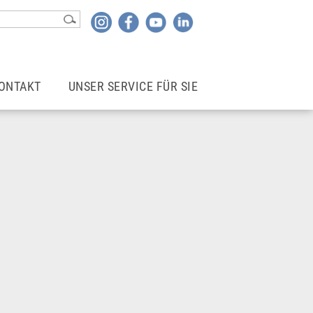
ONTAKT
UNSER SERVICE FÜR SIE
Kontakt
Login | Mitgliederbereich
Rechtsberater*in finden
Newsletter
wohne ich
Mietergemeinschaften
Betriebskostencheck
Infoblätter