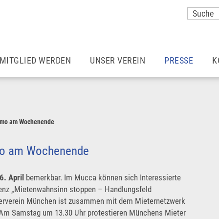
MITGLIED WERDEN
UNSER VEREIN
PRESSE
K
Vorteile einer Mitgliedschaft
Unser Team
Meldungen
Wohnraummieter*innen
Aufgaben & Ziele
Mieter Magazin
emo am Wochenende
Ermäßigter Beitrag
Satzung
München – so 
mo am Wochenende
Vereine
Zusätzliche Vorteile
Pressekontakt
6. April
bemerkbar. Im Mucca können sich Interessierte
enz „Mietenwahnsinn stoppen – Handlungsfeld
rverein München ist zusammen mit dem Mieternetzwerk
Rechtsberatung
Karriere
Pressefotos
r. Am Samstag um 13.30 Uhr protestieren Münchens Mieter