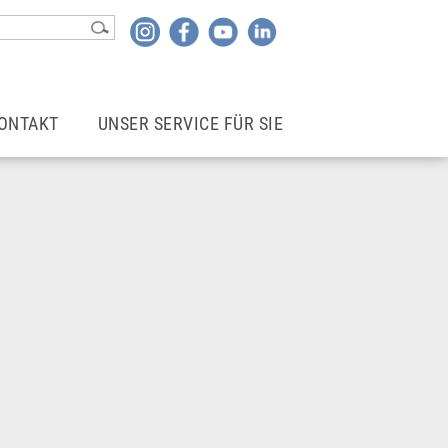
ONTAKT
UNSER SERVICE FÜR SIE
Kontakt
Login | Mitgliederbereich
Rechtsberater*in finden
Newsletter
wohne ich
Mietergemeinschaften
Betriebskostencheck
Infoblätter