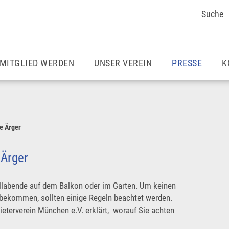
MITGLIED WERDEN
UNSER VEREIN
PRESSE
K
Vorteile einer Mitgliedschaft
Unser Team
Meldungen
Wohnraummieter*innen
Aufgaben & Ziele
Mieter Magazin
ie Ärger
Ermäßigter Beitrag
Satzung
München – so 
 Ärger
Vereine
Zusätzliche Vorteile
Pressekontakt
illabende auf dem Balkon oder im Garten. Um keinen
bekommen, sollten einige Regeln beachtet werden.
ieterverein München e.V. erklärt, worauf Sie achten
Rechtsberatung
Karriere
Pressefotos