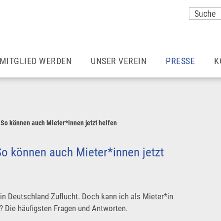
MITGLIED WERDEN
UNSER VEREIN
PRESSE
K
Vorteile einer Mitgliedschaft
Unser Team
Meldungen
Wohnraummieter*innen
Aufgaben & Ziele
Mieter Magazin
So können auch Mieter*innen jetzt helfen
Ermäßigter Beitrag
Satzung
München – so 
o können auch Mieter*innen jetzt
Vereine
Zusätzliche Vorteile
Pressekontakt
n Deutschland Zuflucht. Doch kann ich als Mieter*in
Rechtsberatung
Karriere
Pressefotos
 Die häufigsten Fragen und Antworten.