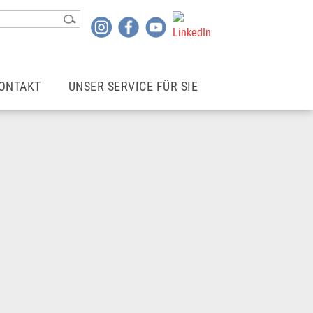
ONTAKT
UNSER SERVICE FÜR SIE
Kontakt
Login | Mitgliederbereich
Rechtsberater*in finden
Newsletter
wohne ich
Mietergemeinschaften
Betriebskostencheck
Infoblätter