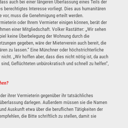
dass auch bei einer längeren Überlassung eines Teils der
 berechtigtes Interesse vorliegt. Dies aus humanitären
se vor, muss die Genehmigung erteilt werden.
ermieterin oder Ihrem Vermieter einigen können, berät der
en einer Mitgliedschaft. Volker Rastätter: „Wir sehen
spiel keine Überbelegung der Wohnung durch die
tzungen gegeben, wäre der Mieterverein auch bereit, die
lären zu lassen.“ Eine Münchner oder höchstrichterliche
nicht. „Wir hoffen aber, dass dies nicht nötig ist, da auch
sind, Geflüchteten unbürokratisch und schnell zu helfen“,
ehen?
er ihrer Vermieterin gegenüber ihr tatsächliches
hsüberlassung darlegen. Außerdem müssen sie die Namen
nd Auskunft etwa über die beruflichen Tätigkeiten der
pfehlen, die Bitte schriftlich zu stellen, damit sie