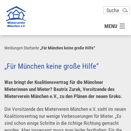
MENU
MITGLIED WERDEN
Meldungen
Startseite
„Für München keine große Hilfe“
UNSER VEREIN
„Für München keine große Hilfe“
PRESSE
Was bringt der Koalitionsvertrag für die Münchner
Mieterinnen und Mieter? Beatrix Zurek, Vorsitzende des
Mieterverein München e.V., zu den Plänen der neuen Groko.
KONTAKT
Die Vorsitzende des Mieterverein München e.V. sieht im neuen
UNSER SERVICE FÜR SIE
Koalitionsvertrag nur wenige Verbesserungen für Mieter. „Es
sind schon einige Schritte in die richtige Richtung gemacht
worden. Aber insgesamt muss man leider festhalten: Für die