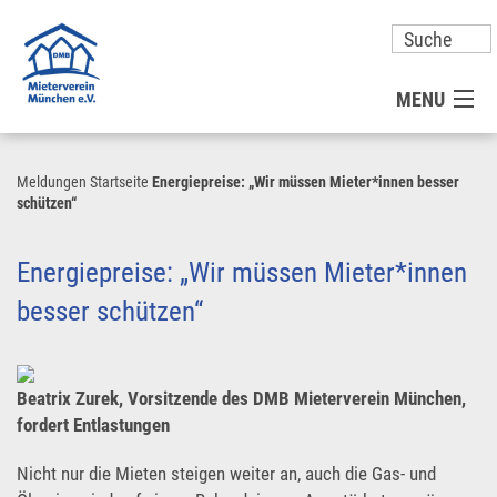
MENU
MITGLIED WERDEN
Meldungen
Startseite
Energiepreise: „Wir müssen Mieter*innen besser
schützen“
UNSER VEREIN
Energiepreise: „Wir müssen Mieter*innen
PRESSE
besser schützen“
KONTAKT
Beatrix Zurek, Vorsitzende des DMB Mieterverein München,
fordert Entlastungen
UNSER SERVICE FÜR SIE
Nicht nur die Mieten steigen weiter an, auch die Gas- und