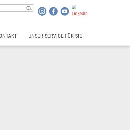
ONTAKT
UNSER SERVICE FÜR SIE
Kontakt
Login | Mitgliederbereich
Rechtsberater*in finden
Newsletter
wohne ich
Mietergemeinschaften
Betriebskostencheck
Infoblätter