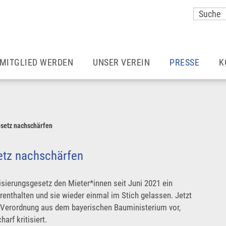
MITGLIED WERDEN
UNSER VEREIN
PRESSE
K
Vorteile einer Mitgliedschaft
Unser Team
Meldungen
Wohnraummieter*innen
Aufgaben & Ziele
Mieter Magazin
setz nachschärfen
Ermäßigter Beitrag
Satzung
München – so 
etz nachschärfen
Vereine
Zusätzliche Vorteile
Pressekontakt
sierungsgesetz den Mieter*innen seit Juni 2021 ein
enthalten und sie wieder einmal im Stich gelassen. Jetzt
de Verordnung aus dem bayerischen Bauministerium vor,
Rechtsberatung
Karriere
Pressefotos
rf kritisiert.