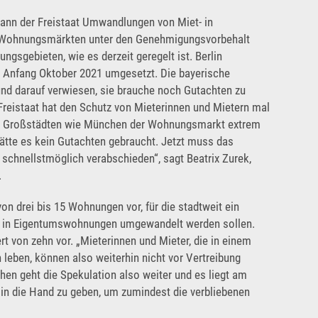
Rechtsschutz
ann der Freistaat Umwandlungen von Miet- in
Wohnungsmärkten unter den Genehmigungsvorbehalt
ungsgebieten, wie es derzeit geregelt ist. Berlin
Häufige Fragen/FAQs
n Anfang Oktober 2021 umgesetzt. Die bayerische
und darauf verwiesen, sie brauche noch Gutachten zu
eistaat hat den Schutz von Mieterinnen und Mietern mal
en Großstädten wie München der Wohnungsmarkt extrem
hätte es kein Gutachten gebraucht. Jetzt muss das
schnellstmöglich verabschieden“, sagt Beatrix Zurek,
.
n drei bis 15 Wohnungen vor, für die stadtweit ein
- in Eigentumswohnungen umgewandelt werden sollen.
 von zehn vor. „Mieterinnen und Mieter, die in einem
eben, können also weiterhin nicht vor Vertreibung
hen geht die Spekulation also weiter und es liegt am
e in die Hand zu geben, um zumindest die verbliebenen