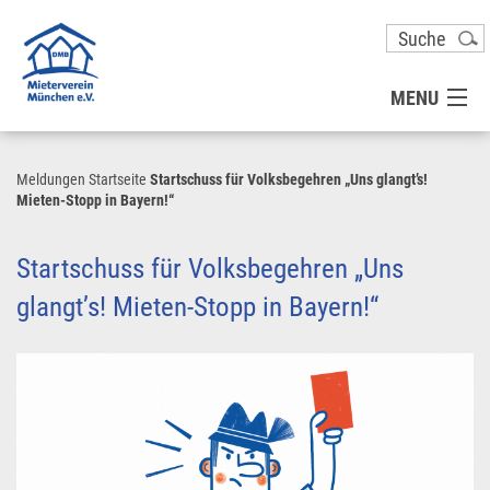
MENU
MITGLIED WERDEN
Meldungen
Startseite
Startschuss für Volksbegehren „Uns glangt’s!
Mieten-Stopp in Bayern!“
UNSER VEREIN
Startschuss für Volksbegehren „Uns
PRESSE
glangt’s! Mieten-Stopp in Bayern!“
KONTAKT
UNSER SERVICE FÜR SIE