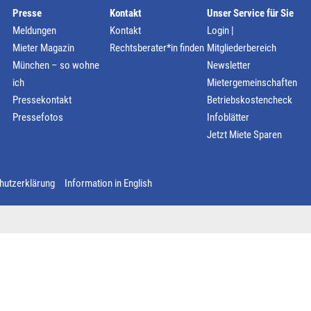
Presse
Kontakt
Unser Service für Sie
Rechtsschutz
Meldungen
Kontakt
Login |
Mieter Magazin
Rechtsberater*in finden
Mitgliederbereich
Häufige Fragen/FAQs
München – so wohne
Newsletter
ich
Mietergemeinschaften
Pressekontakt
Betriebskostencheck
Pressefotos
Infoblätter
Jetzt Miete Sparen
hutzerklärung
Information in English