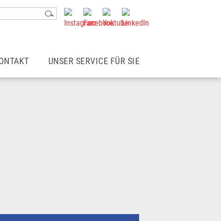
ONTAKT
UNSER SERVICE FÜR SIE
Kontakt
Login | Mitgliederbereich
Rechtsberater*in finden
Newsletter
wohne ich
Mietergemeinschaften
Betriebskostencheck
Infoblätter