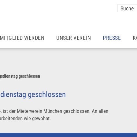
MITGLIED WERDEN
UNSER VEREIN
PRESSE
K
Vorteile einer Mitgliedschaft
Unser Team
Meldungen
Wohnraummieter*innen
Aufgaben & Ziele
Mieter Magazin
gsdienstag geschlossen
Ermäßigter Beitrag
Satzung
München – so 
sdienstag geschlossen
Vereine
Zusätzliche Vorteile
Pressekontakt
, ist der Mieterverein München geschlossen. An allen
arbeitenden wie gewohnt.
Rechtsberatung
Karriere
Pressefotos