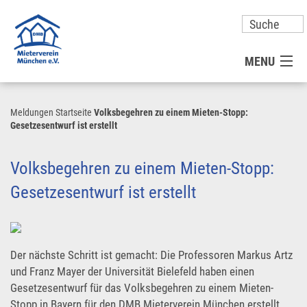
MENU
MITGLIED WERDEN
Meldungen
Startseite
Volksbegehren zu einem Mieten-Stopp:
Gesetzesentwurf ist erstellt
UNSER VEREIN
Volksbegehren zu einem Mieten-Stopp:
PRESSE
Gesetzesentwurf ist erstellt
KONTAKT
Der nächste Schritt ist gemacht: Die Professoren Markus Artz
UNSER SERVICE FÜR SIE
und Franz Mayer der Universität Bielefeld haben einen
Gesetzesentwurf für das Volksbegehren zu einem Mieten-
Stopp in Bayern für den DMB Mieterverein München erstellt.