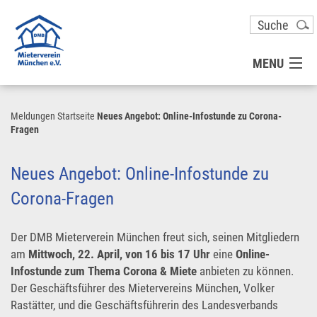
MENU
MITGLIED WERDEN
Meldungen
Startseite
Neues Angebot: Online-Infostunde zu Corona-
Fragen
UNSER VEREIN
Neues Angebot: Online-Infostunde zu
PRESSE
Corona-Fragen
KONTAKT
Der DMB Mieterverein München freut sich, seinen Mitgliedern
am
Mittwoch, 22. April, von 16 bis 17 Uhr
eine
Online-
Infostunde zum Thema Corona & Miete
anbieten zu können.
UNSER SERVICE FÜR SIE
Der Geschäftsführer des Mietervereins München, Volker
Rastätter, und die Geschäftsführerin des Landesverbands