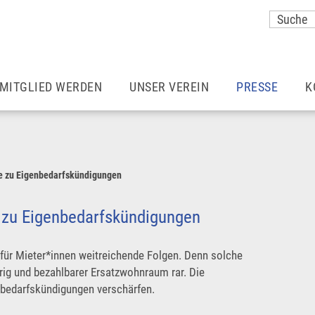
MITGLIED WERDEN
UNSER VEREIN
PRESSE
K
Vorteile einer Mitgliedschaft
Unser Team
Meldungen
Wohnraummieter*innen
Aufgaben & Ziele
Mieter Magazin
e zu Eigenbedarfskündigungen
Ermäßigter Beitrag
Satzung
München – so 
 zu Eigenbedarfskündigungen
Vereine
Zusätzliche Vorteile
Pressekontakt
für Mieter*innen weitreichende Folgen. Denn solche
rig und bezahlbarer Ersatzwohnraum rar. Die
nbedarfskündigungen verschärfen.
Rechtsberatung
Karriere
Pressefotos