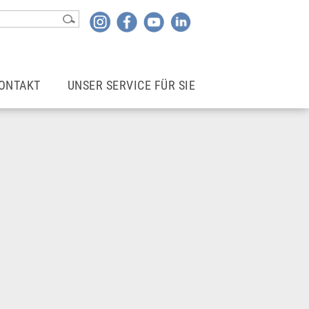
ONTAKT
UNSER SERVICE FÜR SIE
Kontakt
Login | Mitgliederbereich
Rechtsberater*in finden
Newsletter
wohne ich
Mietergemeinschaften
Betriebskostencheck
Infoblätter