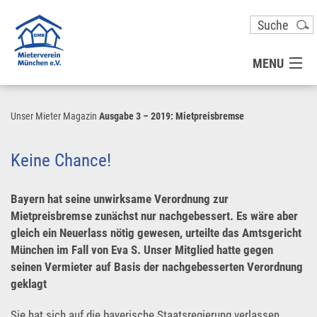
MENU
MITGLIED WERDEN
Unser Mieter Magazin
Ausgabe 3 – 2019: Mietpreisbremse
UNSER VEREIN
Keine Chance!
PRESSE
Bayern hat seine unwirksame Verordnung zur
Mietpreisbremse zunächst nur nachgebessert. Es wäre aber
gleich ein Neuerlass nötig gewesen, urteilte das Amtsgericht
KONTAKT
München im Fall von Eva S. Unser Mitglied hatte gegen
seinen Vermieter auf Basis der nachgebesserten Verordnung
UNSER SERVICE FÜR SIE
geklagt
Sie hat sich auf die bayerische Staatsregierung verlassen.