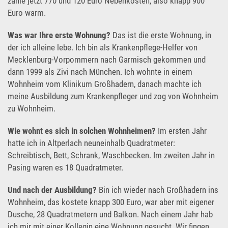
zahle jetzt 770 und 120 Euro Nebenkosten, also knapp 900
Euro warm.
Was war Ihre erste Wohnung?
Das ist die erste Wohnung, in
der ich alleine lebe. Ich bin als Krankenpflege-Helfer von
Mecklenburg-Vorpommern nach Garmisch gekommen und
dann 1999 als Zivi nach München. Ich wohnte in einem
Wohnheim vom Klinikum Großhadern, danach machte ich
meine Ausbildung zum Krankenpfleger und zog von Wohnheim
zu Wohnheim.
Wie wohnt es sich in solchen Wohnheimen?
Im ersten Jahr
hatte ich in Altperlach neuneinhalb Quadratmeter:
Schreibtisch, Bett, Schrank, Waschbecken. Im zweiten Jahr in
Pasing waren es 18 Quadratmeter.
Und nach der Ausbildung?
Bin ich wieder nach Großhadern ins
Wohnheim, das kostete knapp 300 Euro, war aber mit eigener
Dusche, 28 Quadratmetern und Balkon. Nach einem Jahr hab
ich mir mit einer Kollegin eine Wohnung gesucht. Wir fingen