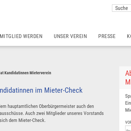
MITGLIED WERDEN
UNSER VEREIN
PRESSE
K
Vorteile einer Mitgliedschaft
Unser Team
Meldungen
Wohnraummieter*innen
Aufgaben & Ziele
Mieter Magazin
Ab
rat Kandidatinnen Mieterverein
M
Ermäßigter Beitrag
Satzung
München – so 
didatinnen im Mieter-Check
Sp
Ei
Vereine
Zusätzliche Vorteile
Pressekontakt
 dem hauptamtlichen Oberbürgermeister auch den
Mi
sausschüsse. Auch zwei Mitglieder unseres Vorstands
n sich dem Mieter-Check.
Rechtsberatung
Karriere
Pressefotos
VO