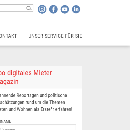
ONTAKT
UNSER SERVICE FÜR SIE
Kontakt
Login | Mitgliederbereich
Rechtsberater*in finden
Newsletter
o digitales Mieter
agazin
wohne ich
Mietergemeinschaften
annende Reportagen und politische
nschätzungen rund um die Themen
Betriebskostencheck
eten und Wohnen als Erste*r erfahren!
Infoblätter
RNAME