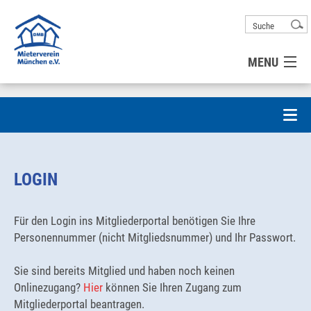
MENU
MITGLIED WERDEN
UNSER VEREIN
Login
LOGIN
Mitgliedschaft beantragen
PRESSE
Onlinezugang beantragen
Für den Login ins Mitgliederportal benötigen Sie Ihre
KONTAKT
Personennummer (nicht Mitgliedsnummer) und Ihr Passwort.
Sie sind bereits Mitglied und haben noch keinen
UNSER SERVICE FÜR SIE
Onlinezugang?
Hier
können Sie Ihren Zugang zum
Mitgliederportal beantragen.