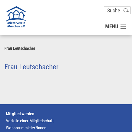
MENU
MITGLIED WERDEN
Frau Leutschacher
UNSER VEREIN
Frau Leutschacher
PRESSE
KONTAKT
Mitglied werden
UNSER SERVICE FÜR SIE
Vorteile einer Mitgliedschaft
Wohnraummieter*innen